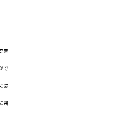
でき
がで
には
に囲