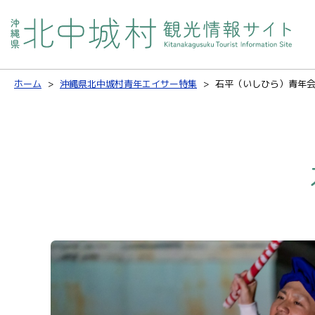
ホーム
沖縄県北中城村青年エイサー特集
石平（いしひら）青年