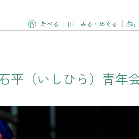
たべる
みる
・
めぐる
会
石平（いしひら）青年