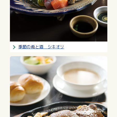
季節の肴と酒 シキオリ