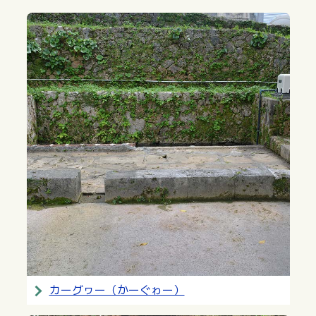
カーグヮー（かーぐゎー）