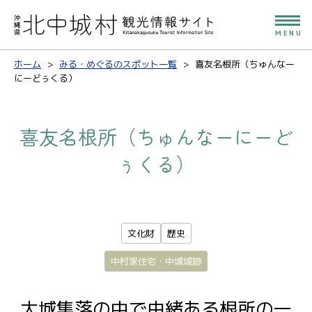
MENU
ホーム
みる・めぐるのスポット一覧
喜友名根所（ちゅんなー
にーどぅくる）
喜友名根所（ちゅんなーにーど
ぅくる）
文化財
歴史
中村家住宅・中城城跡
大城集落の中で由緒ある根所の一