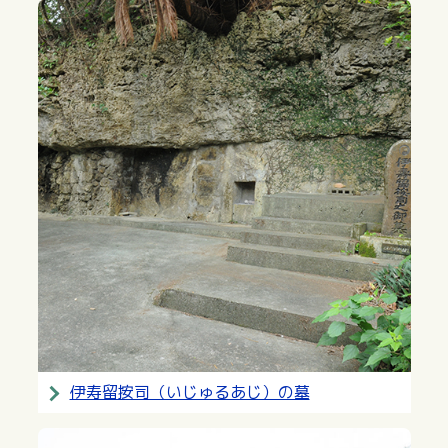
伊寿留按司（いじゅるあじ）の墓